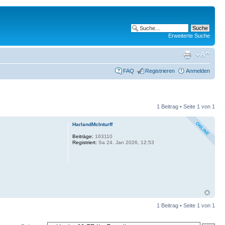
Erweiterte Suche
FAQ
Registrieren
Anmelden
1 Beitrag • Seite
1
von
1
HarlandMcInturff
Beiträge:
163110
Registriert:
Sa 24. Jan 2026, 12:53
1 Beitrag • Seite
1
von
1