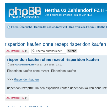
Hertha 03 Zehlendorf FZ II
Das Forum der zweiten Freizeit von H03!
Foren-Übersicht
‹
Hertha 03 Zehlendorf FZ II - Das offizielle Forum
‹
Hertha 0
risperidon kaufen ohne rezept risperidon kaufen
Antwort erstellen
risperidon kaufen ohne rezept risperidon kaufen
von
HarlandMcInturff
» Mi 17. Jun 2026, 23:19
Risperidon kaufen ohne rezept, Risperidon kaufen
>>>
Risperidon kaufen
risperidon rezeptfrei kaufen risperidon kaufen risperidon kaufen ohne rez
Antwort erstellen