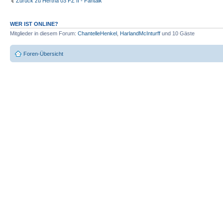
Zurück zu Hertha 03 FZ II - Fantalk
WER IST ONLINE?
Mitglieder in diesem Forum:
ChantelleHenkel
,
HarlandMcInturff
und 10 Gäste
Foren-Übersicht