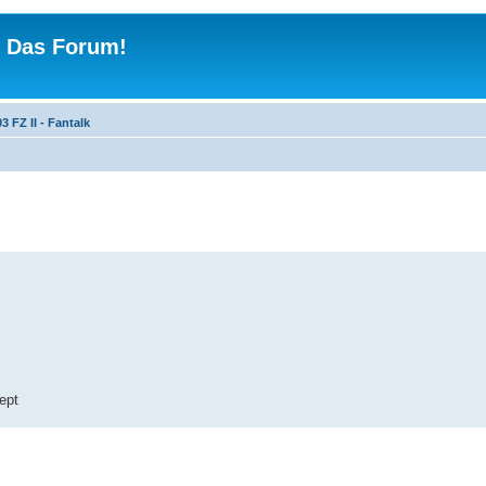
 - Das Forum!
3 FZ II - Fantalk
ept