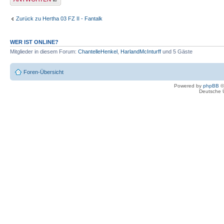
Zurück zu Hertha 03 FZ II - Fantalk
WER IST ONLINE?
Mitglieder in diesem Forum:
ChantelleHenkel
,
HarlandMcInturff
und 5 Gäste
Foren-Übersicht
Powered by
phpBB
©
Deutsche 