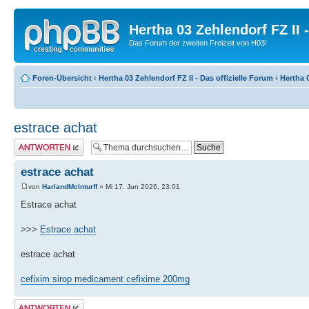
Hertha 03 Zehlendorf FZ II
Das Forum der zweiten Freizeit von H03!
Foren-Übersicht
‹
Hertha 03 Zehlendorf FZ II - Das offizielle Forum
‹
Hertha 0
estrace achat
Antwort erstellen
estrace achat
von
HarlandMcInturff
» Mi 17. Jun 2026, 23:01
Estrace achat
>>>
Estrace achat
estrace achat
cefixim sirop medicament cefixime 200mg
Antwort erstellen