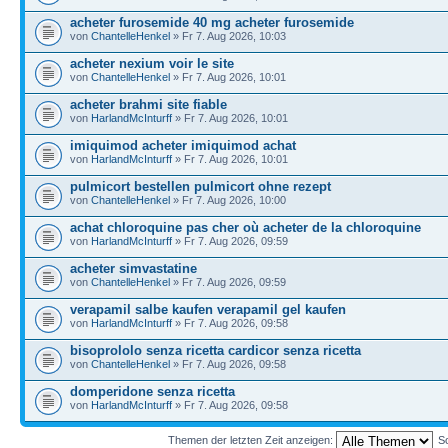
acheter furosemide 40 mg acheter furosemide
von
ChantelleHenkel
» Fr 7. Aug 2026, 10:03
acheter nexium voir le site
von
ChantelleHenkel
» Fr 7. Aug 2026, 10:01
acheter brahmi site fiable
von
HarlandMcInturff
» Fr 7. Aug 2026, 10:01
imiquimod acheter imiquimod achat
von
HarlandMcInturff
» Fr 7. Aug 2026, 10:01
pulmicort bestellen pulmicort ohne rezept
von
ChantelleHenkel
» Fr 7. Aug 2026, 10:00
achat chloroquine pas cher où acheter de la chloroquine
von
HarlandMcInturff
» Fr 7. Aug 2026, 09:59
acheter simvastatine
von
ChantelleHenkel
» Fr 7. Aug 2026, 09:59
verapamil salbe kaufen verapamil gel kaufen
von
HarlandMcInturff
» Fr 7. Aug 2026, 09:58
bisoprololo senza ricetta cardicor senza ricetta
von
ChantelleHenkel
» Fr 7. Aug 2026, 09:58
domperidone senza ricetta
von
HarlandMcInturff
» Fr 7. Aug 2026, 09:58
Themen der letzten Zeit anzeigen:
So