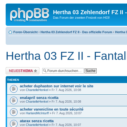
Hertha 03 Zehlendorf FZ II
Das Forum der zweiten Freizeit von H03!
Foren-Übersicht
‹
Hertha 03 Zehlendorf FZ II - Das offizielle Forum
‹
Hertha 0
Hertha 03 FZ II - Fanta
Neues Thema erstellen
THEMEN
acheter duphaston sur internet voir le site
von
ChantelleHenkel
» Fr 7. Aug 2026, 10:08
enalapril senza ricetta
von
ChantelleHenkel
» Fr 7. Aug 2026, 10:08
acheter varenicline en toute sécurité
von
HarlandMcInturff
» Fr 7. Aug 2026, 10:07
atarax senza ricetta
von
ChantelleHenkel
» Fr 7. Aug 2026, 10:07