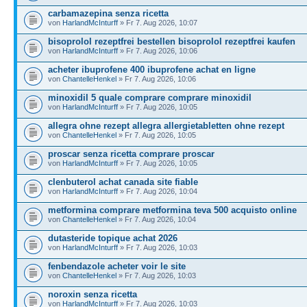
carbamazepina senza ricetta
von
HarlandMcInturff
» Fr 7. Aug 2026, 10:07
bisoprolol rezeptfrei bestellen bisoprolol rezeptfrei kaufen
von
HarlandMcInturff
» Fr 7. Aug 2026, 10:06
acheter ibuprofene 400 ibuprofene achat en ligne
von
ChantelleHenkel
» Fr 7. Aug 2026, 10:06
minoxidil 5 quale comprare comprare minoxidil
von
HarlandMcInturff
» Fr 7. Aug 2026, 10:05
allegra ohne rezept allegra allergietabletten ohne rezept
von
ChantelleHenkel
» Fr 7. Aug 2026, 10:05
proscar senza ricetta comprare proscar
von
HarlandMcInturff
» Fr 7. Aug 2026, 10:05
clenbuterol achat canada site fiable
von
HarlandMcInturff
» Fr 7. Aug 2026, 10:04
metformina comprare metformina teva 500 acquisto online
von
ChantelleHenkel
» Fr 7. Aug 2026, 10:04
dutasteride topique achat 2026
von
HarlandMcInturff
» Fr 7. Aug 2026, 10:03
fenbendazole acheter voir le site
von
ChantelleHenkel
» Fr 7. Aug 2026, 10:03
noroxin senza ricetta
von
HarlandMcInturff
» Fr 7. Aug 2026, 10:03