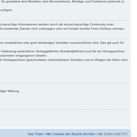
t. Du gestattest dem Betreiber, dein Benutzerkonto, Beiträge und Funktionen jederzeit zu
uzufügen.
tschsprachige Informationen werden durch die deutschsprachige Community unter
für bestimmte Zwecke nicht untersagen oder auf Inhalte fremder Foren Einfluss nehmen.
n vorsätzliches oder grob fahrlässiges Verhalten zurückzuführen sind. Dies gilt auch für
letzung wesentlicher Vertragspflichten (Kardinalpflichten) auf die bei Vertragsschluss
insbesondere entgangenen Gewinn.
bei Vertragsschluss typischerweise vorhersehbaren Schäden und im Übrigen der Höhe nach
tiger Wirkung.
Das Team
•
Alle Cookies des Boards löschen
• Alle Zeiten sind UTC