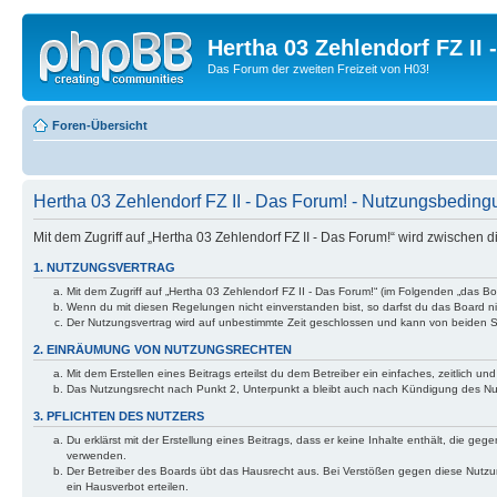
Hertha 03 Zehlendorf FZ II
Das Forum der zweiten Freizeit von H03!
Foren-Übersicht
Hertha 03 Zehlendorf FZ II - Das Forum! - Nutzungsbedin
Mit dem Zugriff auf „Hertha 03 Zehlendorf FZ II - Das Forum!“ wird zwischen
1. NUTZUNGSVERTRAG
Mit dem Zugriff auf „Hertha 03 Zehlendorf FZ II - Das Forum!“ (im Folgenden „das 
Wenn du mit diesen Regelungen nicht einverstanden bist, so darfst du das Board nic
Der Nutzungsvertrag wird auf unbestimmte Zeit geschlossen und kann von beiden Se
2. EINRÄUMUNG VON NUTZUNGSRECHTEN
Mit dem Erstellen eines Beitrags erteilst du dem Betreiber ein einfaches, zeitlich
Das Nutzungsrecht nach Punkt 2, Unterpunkt a bleibt auch nach Kündigung des N
3. PFLICHTEN DES NUTZERS
Du erklärst mit der Erstellung eines Beitrags, dass er keine Inhalte enthält, die g
verwenden.
Der Betreiber des Boards übt das Hausrecht aus. Bei Verstößen gegen diese Nutzu
ein Hausverbot erteilen.