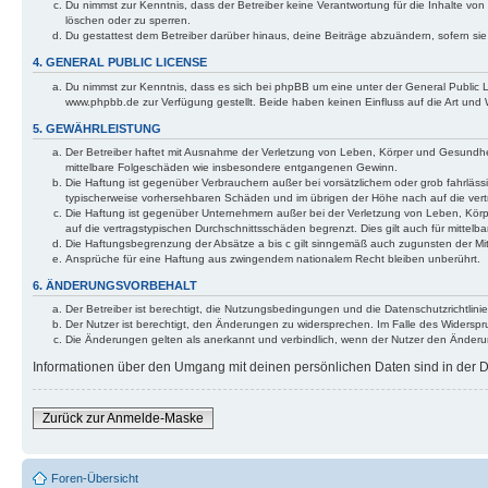
Du nimmst zur Kenntnis, dass der Betreiber keine Verantwortung für die Inhalte von 
löschen oder zu sperren.
Du gestattest dem Betreiber darüber hinaus, deine Beiträge abzuändern, sofern si
4. GENERAL PUBLIC LICENSE
Du nimmst zur Kenntnis, dass es sich bei phpBB um eine unter der General Public
www.phpbb.de zur Verfügung gestellt. Beide haben keinen Einfluss auf die Art und
5. GEWÄHRLEISTUNG
Der Betreiber haftet mit Ausnahme der Verletzung von Leben, Körper und Gesundheit u
mittelbare Folgeschäden wie insbesondere entgangenen Gewinn.
Die Haftung ist gegenüber Verbrauchern außer bei vorsätzlichem oder grob fahrläss
typischerweise vorhersehbaren Schäden und im übrigen der Höhe nach auf die vert
Die Haftung ist gegenüber Unternehmern außer bei der Verletzung von Leben, Körp
auf die vertragstypischen Durchschnittsschäden begrenzt. Dies gilt auch für mitt
Die Haftungsbegrenzung der Absätze a bis c gilt sinngemäß auch zugunsten der Mita
Ansprüche für eine Haftung aus zwingendem nationalem Recht bleiben unberührt.
6. ÄNDERUNGSVORBEHALT
Der Betreiber ist berechtigt, die Nutzungsbedingungen und die Datenschutzrichtlinie
Der Nutzer ist berechtigt, den Änderungen zu widersprechen. Im Falle des Widerspr
Die Änderungen gelten als anerkannt und verbindlich, wenn der Nutzer den Änder
Informationen über den Umgang mit deinen persönlichen Daten sind in der Da
Zurück zur Anmelde-Maske
Foren-Übersicht