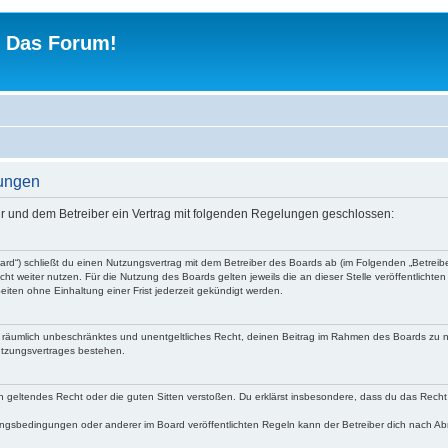
 - Das Forum!
gungen
 dir und dem Betreiber ein Vertrag mit folgenden Regelungen geschlossen:
Board“) schließt du einen Nutzungsvertrag mit dem Betreiber des Boards ab (im Folgenden „Betrei
ht weiter nutzen. Für die Nutzung des Boards gelten jeweils die an dieser Stelle veröffentlichte
iten ohne Einhaltung einer Frist jederzeit gekündigt werden.
 und räumlich unbeschränktes und unentgeltliches Recht, deinen Beitrag im Rahmen des Boards zu 
utzungsvertrages bestehen.
egen geltendes Recht oder die guten Sitten verstoßen. Du erklärst insbesondere, dass du das Recht
ngsbedingungen oder anderer im Board veröffentlichten Regeln kann der Betreiber dich nach A