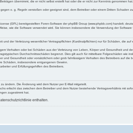
Beiträgen übernimmt, die er nicht selbst erstellt hat oder die er nicht zur Kenntnis genommen ha
e gegen o. g. Regeln verstoßen oder geeignet sind, dem Betreiber oder einem Dritten Schaden z
 License (GPL) bereitgestellten Foren-Software der phpBB Group (www.phpbb.com) handelt; deu
 Weise, wie die Software verwendet wird. Sie können insbesondere die Verwendung der Software 
nd der Verletzung wesentlicher Vertragspflichten (Kardinalpflichten) nur für Schäden, die auf ei
igem Verhalten oder bei Schäden aus der Verletzung von Leben, Körper und Gesundheit und der Ver
ragstypischen Durchschnittsschäden begrenzt. Dies gilt auch für mittelbare Folgeschäden wie 
er und Gesundheit oder vorsätzlichem oder grob fahrlässigem Verhalten des Betreibers auf die 
elbare Schäden, insbesondere entgangenen Gewinn.
rbeiter und Erfüllungsgehilfen des Betreibers.
 zu ändern. Die Änderung wird dem Nutzer per E-Mail mitgeteilt.
uchs erlischt das zwischen dem Betreiber und dem Nutzer bestehende Vertragsverhältnis mit sofor
ungen zugestimmt hat.
tenschutzrichtlinie enthalten.