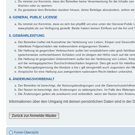
Du nimmst zur Kenntnis, dass der Betreiber keine Verantwortung für die Inhalte von 
löschen oder zu sperren.
Du gestattest dem Betreiber darüber hinaus, deine Beiträge abzuändern, sofern si
4. GENERAL PUBLIC LICENSE
Du nimmst zur Kenntnis, dass es sich bei phpBB um eine unter der General Public
www.phpbb.de zur Verfügung gestellt. Beide haben keinen Einfluss auf die Art und
5. GEWÄHRLEISTUNG
Der Betreiber haftet mit Ausnahme der Verletzung von Leben, Körper und Gesundheit u
mittelbare Folgeschäden wie insbesondere entgangenen Gewinn.
Die Haftung ist gegenüber Verbrauchern außer bei vorsätzlichem oder grob fahrläss
typischerweise vorhersehbaren Schäden und im übrigen der Höhe nach auf die vert
Die Haftung ist gegenüber Unternehmern außer bei der Verletzung von Leben, Körp
auf die vertragstypischen Durchschnittsschäden begrenzt. Dies gilt auch für mitt
Die Haftungsbegrenzung der Absätze a bis c gilt sinngemäß auch zugunsten der Mita
Ansprüche für eine Haftung aus zwingendem nationalem Recht bleiben unberührt.
6. ÄNDERUNGSVORBEHALT
Der Betreiber ist berechtigt, die Nutzungsbedingungen und die Datenschutzrichtlinie
Der Nutzer ist berechtigt, den Änderungen zu widersprechen. Im Falle des Widerspr
Die Änderungen gelten als anerkannt und verbindlich, wenn der Nutzer den Änder
Informationen über den Umgang mit deinen persönlichen Daten sind in der Da
Zurück zur Anmelde-Maske
Foren-Übersicht