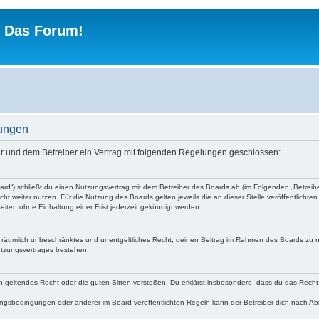
 - Das Forum!
gungen
 dir und dem Betreiber ein Vertrag mit folgenden Regelungen geschlossen:
Board“) schließt du einen Nutzungsvertrag mit dem Betreiber des Boards ab (im Folgenden „Betrei
ht weiter nutzen. Für die Nutzung des Boards gelten jeweils die an dieser Stelle veröffentlichte
iten ohne Einhaltung einer Frist jederzeit gekündigt werden.
 und räumlich unbeschränktes und unentgeltliches Recht, deinen Beitrag im Rahmen des Boards zu 
utzungsvertrages bestehen.
egen geltendes Recht oder die guten Sitten verstoßen. Du erklärst insbesondere, dass du das Recht
ngsbedingungen oder anderer im Board veröffentlichten Regeln kann der Betreiber dich nach A