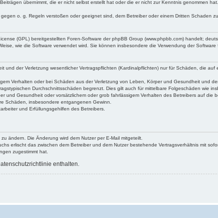
Beiträgen übernimmt, die er nicht selbst erstellt hat oder die er nicht zur Kenntnis genommen ha
e gegen o. g. Regeln verstoßen oder geeignet sind, dem Betreiber oder einem Dritten Schaden z
 License (GPL) bereitgestellten Foren-Software der phpBB Group (www.phpbb.com) handelt; deu
 Weise, wie die Software verwendet wird. Sie können insbesondere die Verwendung der Software 
nd der Verletzung wesentlicher Vertragspflichten (Kardinalpflichten) nur für Schäden, die auf ei
igem Verhalten oder bei Schäden aus der Verletzung von Leben, Körper und Gesundheit und der Ver
ragstypischen Durchschnittsschäden begrenzt. Dies gilt auch für mittelbare Folgeschäden wie 
er und Gesundheit oder vorsätzlichem oder grob fahrlässigem Verhalten des Betreibers auf die 
elbare Schäden, insbesondere entgangenen Gewinn.
rbeiter und Erfüllungsgehilfen des Betreibers.
 zu ändern. Die Änderung wird dem Nutzer per E-Mail mitgeteilt.
uchs erlischt das zwischen dem Betreiber und dem Nutzer bestehende Vertragsverhältnis mit sofor
ungen zugestimmt hat.
tenschutzrichtlinie enthalten.