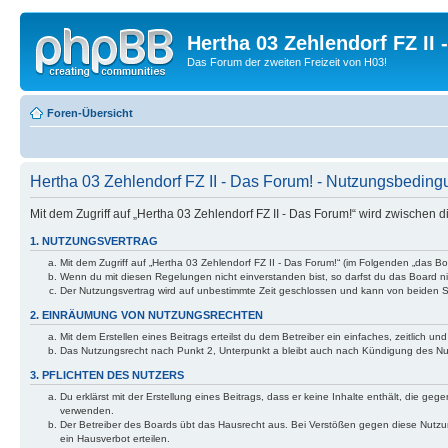
Hertha 03 Zehlendorf FZ II
Das Forum der zweiten Freizeit von H03!
Foren-Übersicht
Hertha 03 Zehlendorf FZ II - Das Forum! - Nutzungsbedin
Mit dem Zugriff auf „Hertha 03 Zehlendorf FZ II - Das Forum!“ wird zwischen
1. NUTZUNGSVERTRAG
Mit dem Zugriff auf „Hertha 03 Zehlendorf FZ II - Das Forum!“ (im Folgenden „das 
Wenn du mit diesen Regelungen nicht einverstanden bist, so darfst du das Board nic
Der Nutzungsvertrag wird auf unbestimmte Zeit geschlossen und kann von beiden Se
2. EINRÄUMUNG VON NUTZUNGSRECHTEN
Mit dem Erstellen eines Beitrags erteilst du dem Betreiber ein einfaches, zeitlich
Das Nutzungsrecht nach Punkt 2, Unterpunkt a bleibt auch nach Kündigung des N
3. PFLICHTEN DES NUTZERS
Du erklärst mit der Erstellung eines Beitrags, dass er keine Inhalte enthält, die g
verwenden.
Der Betreiber des Boards übt das Hausrecht aus. Bei Verstößen gegen diese Nutzu
ein Hausverbot erteilen.