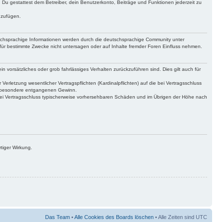
t. Du gestattest dem Betreiber, dein Benutzerkonto, Beiträge und Funktionen jederzeit zu
uzufügen.
tschsprachige Informationen werden durch die deutschsprachige Community unter
für bestimmte Zwecke nicht untersagen oder auf Inhalte fremder Foren Einfluss nehmen.
n vorsätzliches oder grob fahrlässiges Verhalten zurückzuführen sind. Dies gilt auch für
letzung wesentlicher Vertragspflichten (Kardinalpflichten) auf die bei Vertragsschluss
insbesondere entgangenen Gewinn.
bei Vertragsschluss typischerweise vorhersehbaren Schäden und im Übrigen der Höhe nach
tiger Wirkung.
Das Team
•
Alle Cookies des Boards löschen
• Alle Zeiten sind UTC