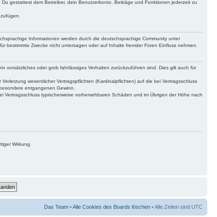
t. Du gestattest dem Betreiber, dein Benutzerkonto, Beiträge und Funktionen jederzeit zu
uzufügen.
tschsprachige Informationen werden durch die deutschsprachige Community unter
für bestimmte Zwecke nicht untersagen oder auf Inhalte fremder Foren Einfluss nehmen.
n vorsätzliches oder grob fahrlässiges Verhalten zurückzuführen sind. Dies gilt auch für
letzung wesentlicher Vertragspflichten (Kardinalpflichten) auf die bei Vertragsschluss
insbesondere entgangenen Gewinn.
bei Vertragsschluss typischerweise vorhersehbaren Schäden und im Übrigen der Höhe nach
tiger Wirkung.
Das Team
•
Alle Cookies des Boards löschen
• Alle Zeiten sind UTC