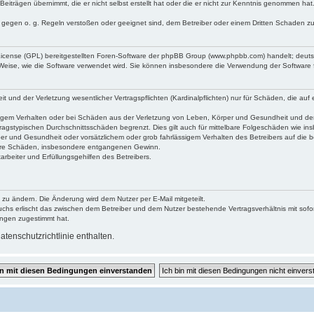
Beiträgen übernimmt, die er nicht selbst erstellt hat oder die er nicht zur Kenntnis genommen ha
e gegen o. g. Regeln verstoßen oder geeignet sind, dem Betreiber oder einem Dritten Schaden z
 License (GPL) bereitgestellten Foren-Software der phpBB Group (www.phpbb.com) handelt; deu
 Weise, wie die Software verwendet wird. Sie können insbesondere die Verwendung der Software 
nd der Verletzung wesentlicher Vertragspflichten (Kardinalpflichten) nur für Schäden, die auf ei
igem Verhalten oder bei Schäden aus der Verletzung von Leben, Körper und Gesundheit und der Ver
ragstypischen Durchschnittsschäden begrenzt. Dies gilt auch für mittelbare Folgeschäden wie 
er und Gesundheit oder vorsätzlichem oder grob fahrlässigem Verhalten des Betreibers auf die 
elbare Schäden, insbesondere entgangenen Gewinn.
rbeiter und Erfüllungsgehilfen des Betreibers.
 zu ändern. Die Änderung wird dem Nutzer per E-Mail mitgeteilt.
uchs erlischt das zwischen dem Betreiber und dem Nutzer bestehende Vertragsverhältnis mit sofor
ungen zugestimmt hat.
tenschutzrichtlinie enthalten.