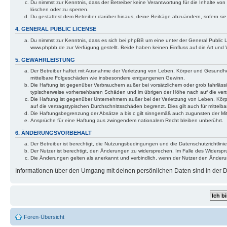
Du nimmst zur Kenntnis, dass der Betreiber keine Verantwortung für die Inhalte von 
löschen oder zu sperren.
Du gestattest dem Betreiber darüber hinaus, deine Beiträge abzuändern, sofern si
4. GENERAL PUBLIC LICENSE
Du nimmst zur Kenntnis, dass es sich bei phpBB um eine unter der General Public
www.phpbb.de zur Verfügung gestellt. Beide haben keinen Einfluss auf die Art und
5. GEWÄHRLEISTUNG
Der Betreiber haftet mit Ausnahme der Verletzung von Leben, Körper und Gesundheit u
mittelbare Folgeschäden wie insbesondere entgangenen Gewinn.
Die Haftung ist gegenüber Verbrauchern außer bei vorsätzlichem oder grob fahrläss
typischerweise vorhersehbaren Schäden und im übrigen der Höhe nach auf die vert
Die Haftung ist gegenüber Unternehmern außer bei der Verletzung von Leben, Körp
auf die vertragstypischen Durchschnittsschäden begrenzt. Dies gilt auch für mitt
Die Haftungsbegrenzung der Absätze a bis c gilt sinngemäß auch zugunsten der Mita
Ansprüche für eine Haftung aus zwingendem nationalem Recht bleiben unberührt.
6. ÄNDERUNGSVORBEHALT
Der Betreiber ist berechtigt, die Nutzungsbedingungen und die Datenschutzrichtlinie
Der Nutzer ist berechtigt, den Änderungen zu widersprechen. Im Falle des Widerspr
Die Änderungen gelten als anerkannt und verbindlich, wenn der Nutzer den Änder
Informationen über den Umgang mit deinen persönlichen Daten sind in der Da
Foren-Übersicht