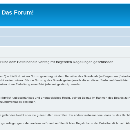
 - Das Forum!
 dir und dem Betreiber ein Vertrag mit folgenden Regelungen geschlossen:
Board“) schließt du einen Nutzungsvertrag mit dem Betreiber des Boards ab (im Folgenden „Betrei
ht weiter nutzen. Für die Nutzung des Boards gelten jeweils die an dieser Stelle veröffentlichte
iten ohne Einhaltung einer Frist jederzeit gekündigt werden.
 und räumlich unbeschränktes und unentgeltliches Recht, deinen Beitrag im Rahmen des Boards zu 
utzungsvertrages bestehen.
egen geltendes Recht oder die guten Sitten verstoßen. Du erklärst insbesondere, dass du das Recht
ngsbedingungen oder anderer im Board veröffentlichten Regeln kann der Betreiber dich nach A