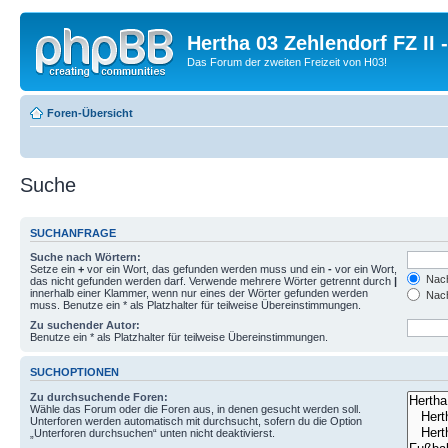
Hertha 03 Zehlendorf FZ II
Das Forum der zweiten Freizeit von H03!
Foren-Übersicht
Suche
SUCHANFRAGE
Suche nach Wörtern:
Setze ein
+
vor ein Wort, das gefunden werden muss und ein
-
vor ein Wort,
Nach
das nicht gefunden werden darf. Verwende mehrere Wörter getrennt durch
|
innerhalb einer Klammer, wenn nur eines der Wörter gefunden werden
Nach
muss. Benutze ein * als Platzhalter für teilweise Übereinstimmungen.
Zu suchender Autor:
Benutze ein * als Platzhalter für teilweise Übereinstimmungen.
SUCHOPTIONEN
Zu durchsuchende Foren:
Wähle das Forum oder die Foren aus, in denen gesucht werden soll.
Unterforen werden automatisch mit durchsucht, sofern du die Option
„Unterforen durchsuchen“ unten nicht deaktivierst.