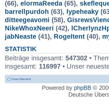
(66),
elormaReeda
(65),
skeflequ
barrellpurdoh
(63),
lypeheaky
(6
ditteegeavomi
(58),
GisrewsVien
NikeWhoxNeeri
(42),
lCherlynzH
jabNeaste
(41),
RogeItent
(40),
m
STATISTIK
Beiträge insgesamt:
547302
• Them
insgesamt:
116997
• Unser neueste
Foren-Übersicht
Powered by
phpBB
© 2000
Deutsche Über