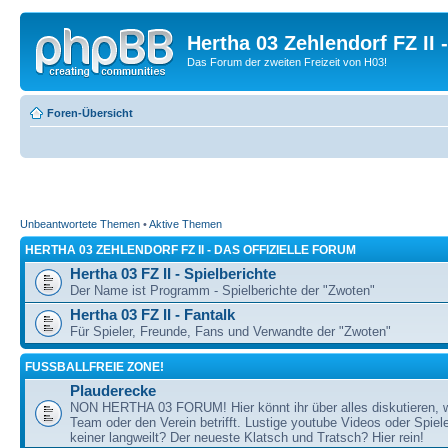
Hertha 03 Zehlendorf FZ II
Das Forum der zweiten Freizeit von H03!
Foren-Übersicht
Unbeantwortete Themen
•
Aktive Themen
HERTHA 03 ZEHLENDORF FZ II - DAS OFFIZIELLE FORUM
Hertha 03 FZ II - Spielberichte
Der Name ist Programm - Spielberichte der "Zwoten"
Hertha 03 FZ II - Fantalk
Für Spieler, Freunde, Fans und Verwandte der "Zwoten"
FUSSBALLFREIE ZONE!
Plauderecke
NON HERTHA 03 FORUM! Hier könnt ihr über alles diskutieren, 
Team oder den Verein betrifft. Lustige youtube Videos oder Spiel
keiner langweilt? Der neueste Klatsch und Tratsch? Hier rein!