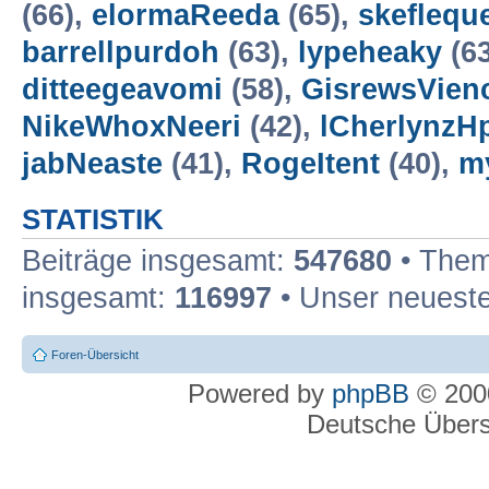
(66),
elormaReeda
(65),
skeflequ
barrellpurdoh
(63),
lypeheaky
(6
ditteegeavomi
(58),
GisrewsVien
NikeWhoxNeeri
(42),
lCherlynzH
jabNeaste
(41),
RogeItent
(40),
m
STATISTIK
Beiträge insgesamt:
547680
• Them
insgesamt:
116997
• Unser neueste
Foren-Übersicht
Powered by
phpBB
© 2000
Deutsche Über