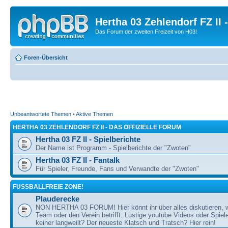
Hertha 03 Zehlendorf FZ II
Das Forum der zweiten Freizeit von H03!
Foren-Übersicht
Unbeantwortete Themen
•
Aktive Themen
HERTHA 03 ZEHLENDORF FZ II - DAS OFFIZIELLE FORUM
Hertha 03 FZ II - Spielberichte
Der Name ist Programm - Spielberichte der "Zwoten"
Hertha 03 FZ II - Fantalk
Für Spieler, Freunde, Fans und Verwandte der "Zwoten"
FUSSBALLFREIE ZONE!
Plauderecke
NON HERTHA 03 FORUM! Hier könnt ihr über alles diskutieren, 
Team oder den Verein betrifft. Lustige youtube Videos oder Spiel
keiner langweilt? Der neueste Klatsch und Tratsch? Hier rein!