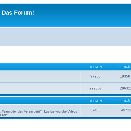
 - Das Forum!
THEMEN
BEITRÄ
97250
19358
292567
29632
THEMEN
BEITRÄ
37485
4973
Team oder den Verein betrifft. Lustige youtube Videos
 rein!