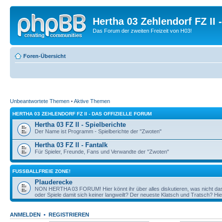
Hertha 03 Zehlendorf FZ II
Das Forum der zweiten Freizeit von H03!
Foren-Übersicht
Unbeantwortete Themen
•
Aktive Themen
HERTHA 03 ZEHLENDORF FZ II - DAS OFFIZIELLE FORUM
Hertha 03 FZ II - Spielberichte
Der Name ist Programm - Spielberichte der "Zwoten"
Hertha 03 FZ II - Fantalk
Für Spieler, Freunde, Fans und Verwandte der "Zwoten"
FUSSBALLFREIE ZONE!
Plauderecke
NON HERTHA 03 FORUM! Hier könnt ihr über alles diskutieren, was nicht das 
oder Spiele damit sich keiner langweilt? Der neueste Klatsch und Tratsch? Hier
ANMELDEN
•
REGISTRIEREN