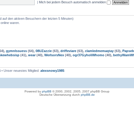
|
Mich bei jedem Besuch automatisch anmelden
nd auf den aktiven Besuchern der letzten 5 Minuten)
 online waren.
64),
gymnIssuess
(64),
08UZazzie
(63),
driffeviare
(63),
clamledmemaqtay
(63),
Papseb
skewhebsisp
(41),
wear
(40),
WerIsorsNex
(40),
ogr37GyholiWhomo
(40),
bethyWamW
6
• Unser neuestes Mitglied:
alexsnowy1985
Powered by
phpBB
© 2000, 2002, 2005, 2007 phpBB Group
Deutsche Übersetzung durch
phpBB.de