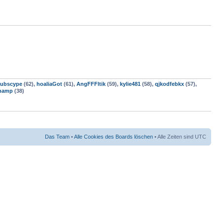
ubscype
(62),
hoaliaGot
(61),
AngFFFltik
(59),
kylie481
(58),
qjkodfebkx
(57),
hamp
(38)
Das Team
•
Alle Cookies des Boards löschen
• Alle Zeiten sind UTC