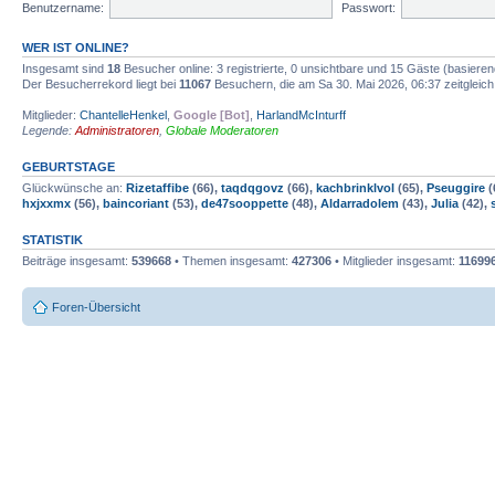
Benutzername:
Passwort:
WER IST ONLINE?
Insgesamt sind
18
Besucher online: 3 registrierte, 0 unsichtbare und 15 Gäste (basiere
Der Besucherrekord liegt bei
11067
Besuchern, die am Sa 30. Mai 2026, 06:37 zeitgleich
Mitglieder:
ChantelleHenkel
,
Google [Bot]
,
HarlandMcInturff
Legende:
Administratoren
,
Globale Moderatoren
GEBURTSTAGE
Glückwünsche an:
Rizetaffibe
(66),
taqdqgovz
(66),
kachbrinklvol
(65),
Pseuggire
(
hxjxxmx
(56),
baincoriant
(53),
de47sooppette
(48),
Aldarradolem
(43),
Julia
(42),
STATISTIK
Beiträge insgesamt:
539668
• Themen insgesamt:
427306
• Mitglieder insgesamt:
11699
Foren-Übersicht